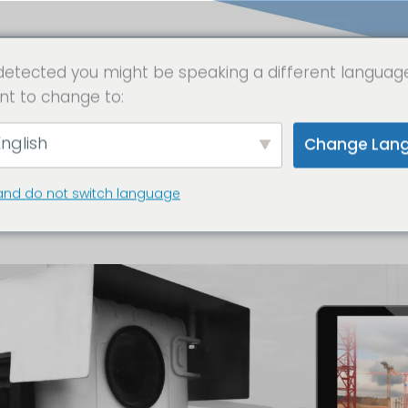
detected you might be speaking a different languag
nt to change to:
uwplaats camera
nglish
Change Lan
ermarken
and do not switch language