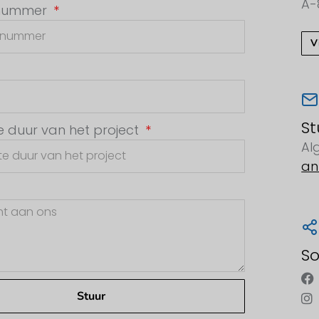
A-
nnummer
V
St
 duur van het project
Al
an
So
Stuur