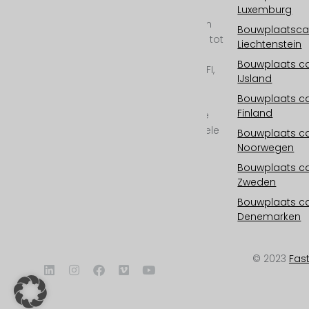
en bouwplaats
Luxemburg
documentaire in 2D en
Bouwplaatsc
ECHT 3D van 6K/25mp tot
Liechtenstein
11K/100mp resolutie.
Bouwplaats 
Buitencamera met WIFI,
IJsland
cloudopslag,
Bouwplaats 
fotovoltaïsch, 24/7
Finland
bewaking, all-inclusive
service en professionele
Bouwplaats 
postproductie.
Noorwegen
Bouwplaats 
Zweden
Bouwplaats 
Denemarken
© 2023
Fas