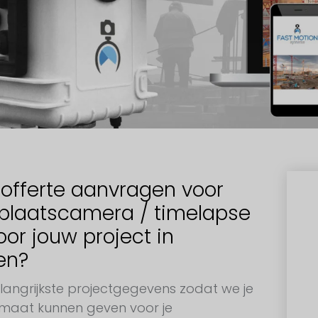
 offerte aanvragen voor
plaatscamera / timelapse
or jouw project in
en?
langrijkste projectgegevens zodat we je
 maat kunnen geven voor je