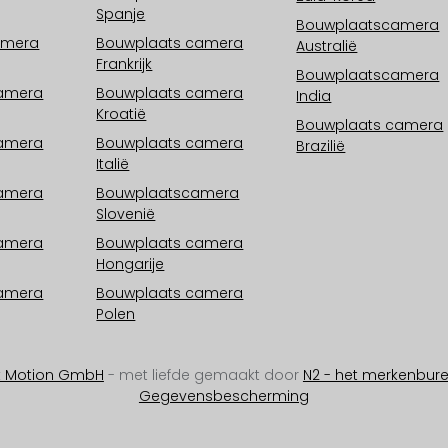
Spanje
Bouwplaatscamera
amera
Bouwplaats camera
Australië
Frankrijk
Bouwplaatscamera
camera
Bouwplaats camera
India
Kroatië
Bouwplaats camera
camera
Bouwplaats camera
Brazilië
Italië
camera
Bouwplaatscamera
Slovenië
camera
Bouwplaats camera
Hongarije
camera
Bouwplaats camera
Polen
t Motion GmbH
- met liefde gemaakt door
N2 - het merkenbur
Gegevensbescherming