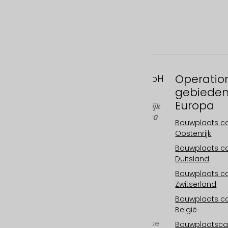
Operatio
FAST MOTION GmbH
gebiede
Gleispachgasse 1
Europa
A-8045 Graz, Oostenrijk
Telefoon: +43 676 66 20
Bouwplaats 
100
Oostenrijk
E-mail:
Bouwplaats 
info@fastmotion.at
Duitsland
FN 492646 f
UID: ATU73406913
Bouwplaats 
Zwitserland
Uw internationale
Bouwplaats 
specialist voor
België
bouwplaatscamera's,
bouwplaats time-lapse
Bouwplaatsc