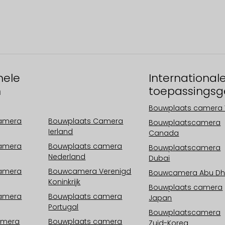
nele
Operationele
International
n
gebieden
toepassingsg
Europa
Bouwplaats camera 
camera
Bouwplaats Camera
Bouwplaatscamera
Ierland
Canada
camera
Bouwplaats camera
Bouwplaatscamera
Nederland
Dubai
camera
Bouwcamera Verenigd
Bouwcamera Abu Dh
Koninkrijk
Bouwplaats camera
camera
Bouwplaats camera
Japan
Portugal
Bouwplaatscamera
amera
Bouwplaats camera
Zuid-Korea