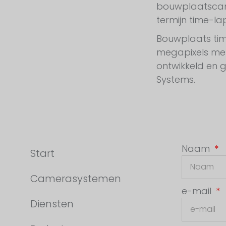
bouwplaatscam
termijn time-la
Bouwplaats time
megapixels met 
ontwikkeld en 
Systems.
Naam
Start
Camerasystemen
e-mail
Diensten