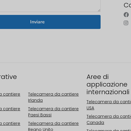
Co
Inviare
rative
Aree operative
Aree di
Europa
applicazione
internazionali
 cantiere
Telecamera da cantiere
Irlanda
Telecamera da canti
USA
 cantiere
Telecamera da cantiere
Paesi Bassi
Telecamera da canti
Canada
 cantiere
Telecamera da cantiere
Regno Unito
Telecamera da canti