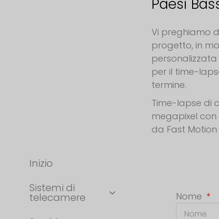
Paesi Bas
Richiesta di una telecamera da cantiere Paesi Bassi
Vi preghiamo di 
progetto, in m
personalizzata
per il time-lap
termine.
Time-lapse di c
megapixel con
da Fast Motion
Inizio
Sistemi di
Nome
telecamere