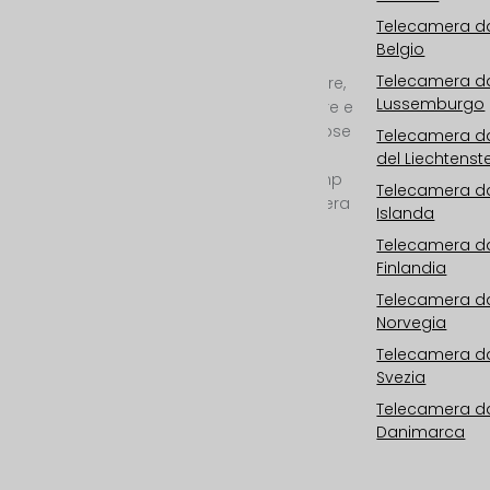
Telecamera da
Il vostro specialista
Belgio
internazionale per
Telecamera da
telecamere da cantiere,
Lussemburgo
time-lapse da cantiere e
documentari time-lapse
Telecamera da
in 2D e REAL 3D con
del Liechtenst
risoluzione da 6K/25mp
Telecamera da
a 11K/100mp. Telecamera
Islanda
da esterno con WIFI,
Telecamera da
cloud storage,
Finlandia
fotovoltaico,
monitoraggio 24/7,
Telecamera da
Norvegia
servizio all-inclusive e
post-produzione
Telecamera da
professionale.
Svezia
Telecamera da
Danimarca