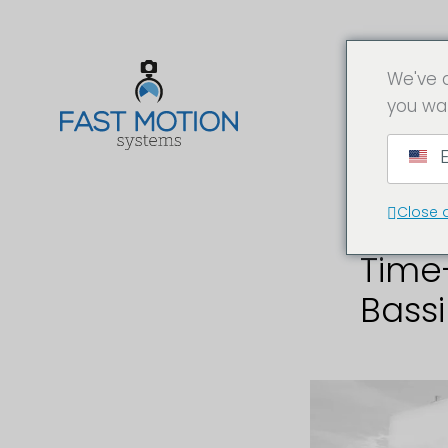
We've 
you wa
Tel
E
Close 
Time
Bassi