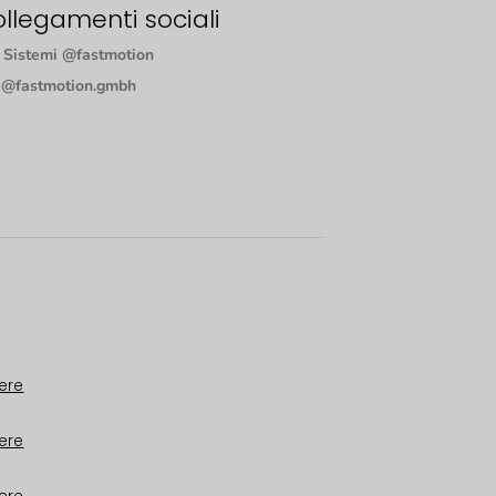
llegamenti sociali
Sistemi @fastmotion
@fastmotion.gmbh
ere
ere
ere