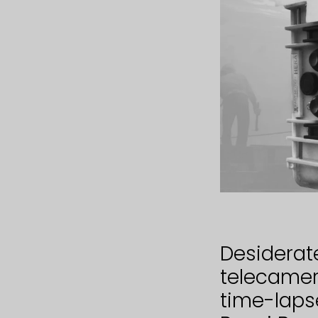
Desiderat
telecamer
time-lapse