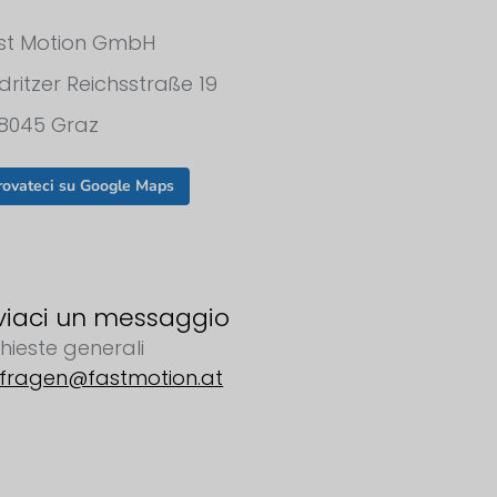
st Motion GmbH
dritzer Reichsstraße 19
8045 Graz
rovateci su Google Maps
viaci un messaggio
chieste generali
fragen@fastmotion.at