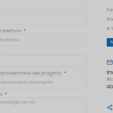
Fa
An
A-
i telefono
T
In
pprossimativa del progetto
Ri
an
io