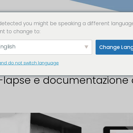
detected you might be speaking a different languag
nt to change to:
ecamera da cantie
nglish
Change Lan
and do not switch language
-lapse e documentazione de