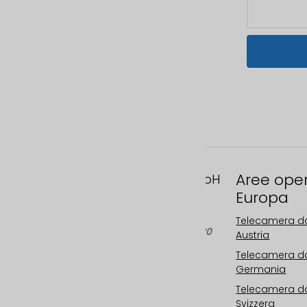
Aree ope
FAST MOTION GmbH
Europa
Gleispachgasse 1
A-8045 Graz, Austria
Telecamera da
Telefono: +43 676 66 20
Austria
100
Telecamera da
Email:
Germania
info@fastmotion.at
Telecamera da
FN 492646 f
Svizzera
UID: ATU73406913