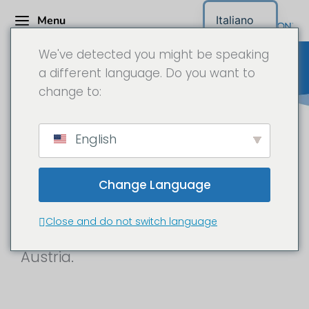
Menu
Italiano
We've detected you might be speaking
a different language. Do you want to
change to:
BWT Pool & Water Technology
English
GmbH - Documentazione del
sito in 6K
Change Language
Costruzione di una nuova piscina
Close and do not switch language
presso l'Hotel Guglwald in Alta
Austria.