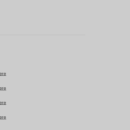
ere
ere
ere
ere