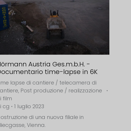
örmann Austria Ges.m.b.H. -
ocumentario time-lapse in 6K
ime lapse di cantiere / telecamera di
antiere
,
Post produzione / realizzazione
i film
i
cg
1 luglio 2023
ostruzione di una nuova filiale in
liecgasse, Vienna.