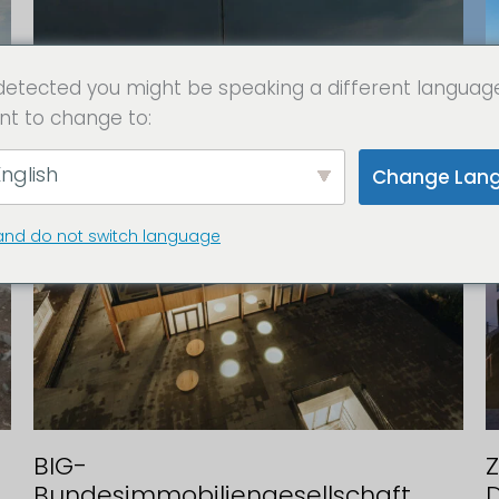
detected you might be speaking a different languag
nt to change to:
nglish
Change Lan
and do not switch language
BIG-
Z
Bundesimmobiliengesellschaft
D