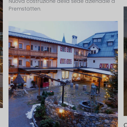
Nuova costruzione della sede aziendale a
Premstätten.