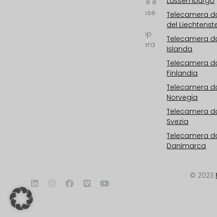
Lussemburgo
time-lapse da cantiere e
documentari time-lapse
Telecamera da
in 2D e REAL 3D con
del Liechtenst
risoluzione da 6K/25mp
Telecamera da
a 11K/100mp. Telecamera
Islanda
da esterno con WIFI,
Telecamera da
cloud storage,
Finlandia
fotovoltaico,
monitoraggio 24/7,
Telecamera da
Norvegia
servizio all-inclusive e
post-produzione
Telecamera da
professionale.
Svezia
Telecamera da
Danimarca
© 2023