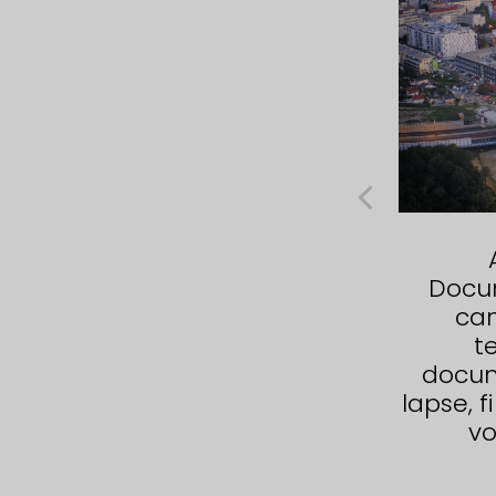
WALTER GROUP -
Documentario time-
Docu
lapse in 6K del nuovo
can
edificio di Wiener
t
Neustadt
docum
lapse, fi
vo