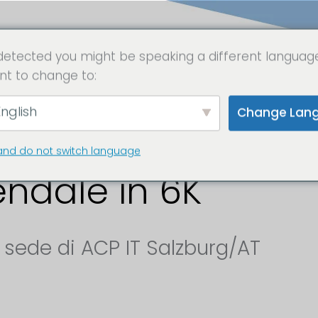
detected you might be speaking a different languag
nt to change to:
 IT Solutions - D
nglish
Change Lan
e-lapse della nuo
and do not switch language
endale in 6K
sede di ACP IT Salzburg/AT