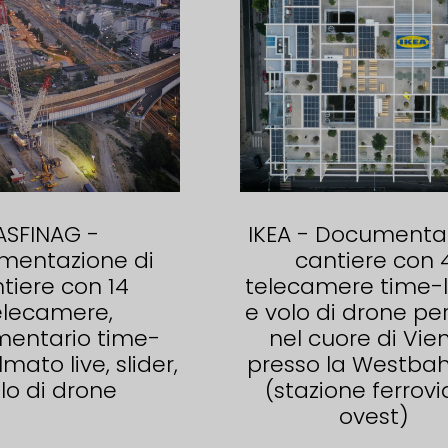
ASFINAG -
IKEA - Documentar
mentazione di
cantiere con 
tiere con 14
telecamere time-
elecamere,
e volo di drone per
entario time-
nel cuore di Vie
lmato live, slider,
presso la Westba
lo di drone
(stazione ferrovi
ovest)