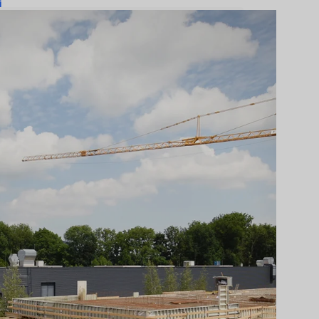
i
to
occare i contenuti