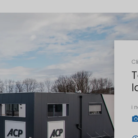
Cl
T
l
i n