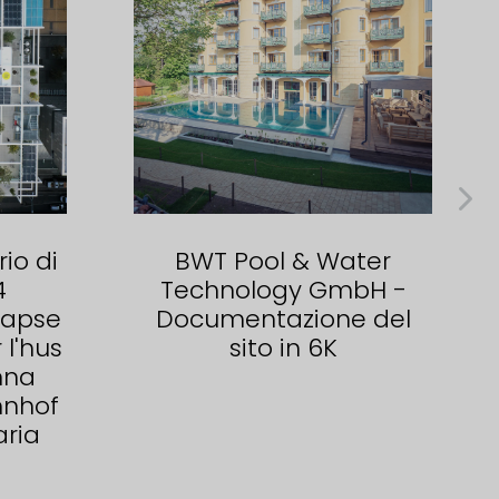
io di
BWT Pool & Water
4
Technology GmbH -
lapse
Documentazione del
 l'hus
sito in 6K
nna
hnhof
aria