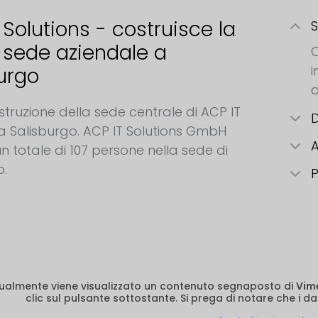
 Solutions - costruisce la
S
 sede aziendale a
C
i
urgo
d
truzione della sede centrale di ACP IT
D
 a Salisburgo. ACP IT Solutions GmbH
A
n totale di 107 persone nella sede di
o.
ualmente viene visualizzato un contenuto segnaposto di
Vim
clic sul pulsante sottostante. Si prega di notare che i dat