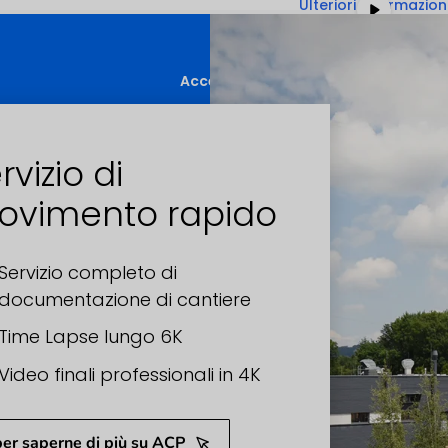
Ulteriori informazion
Sbloccare il contenu
Accettare il servizio richiesto e sbl
rvizio di
ovimento rapido
Servizio completo di
documentazione di cantiere
Time Lapse lungo 6K
Video finali professionali in 4K
.per saperne di più su ACP