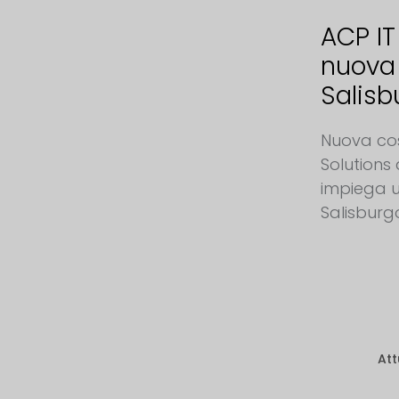
ACP IT
nuova
Salisb
Nuova cos
Solutions
impiega u
Salisburg
Att