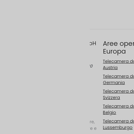
Aree ope
FAST MOTION GmbH
Europa
Gleispachgasse 1
A-8045 Graz, Austria
Telecamera da
Telefono: +43 676 66 20
Austria
100
Telecamera da
Email:
Germania
info@fastmotion.at
Telecamera da
FN 492646 f
Svizzera
UID: ATU73406913
Telecamera da
Il vostro specialista
Belgio
internazionale per
Telecamera da
telecamere da cantiere,
Lussemburgo
time-lapse da cantiere e