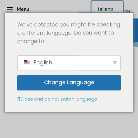
Menu
Italiano
We've detected you might be speaking
a different language. Do you want to
change to:
CONTAINEX - Telecamera time-
English
lapse in 6K
Change Language
Costruzione di un sistema di
container mobili.
Close and do not switch language