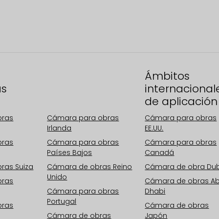
Zonas
Ámbitos
as
operativas
internacional
Europa
de aplicación
bras
Cámara para obras
Cámara para obras
Irlanda
EE.UU.
bras
Cámara para obras
Cámara para obras
Países Bajos
Canadá
ras Suiza
Cámara de obras Reino
Cámara de obra Du
Unido
bras
Cámara de obras A
Cámara para obras
Dhabi
Portugal
bras
Cámara de obras
Cámara de obras
Japón