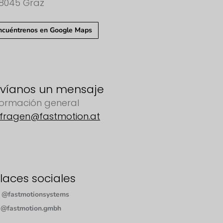
8045 Graz
ncuéntrenos en Google Maps
víanos un mensaje
formación general
fragen@fastmotion.at
laces sociales
@fastmotionsystems
@fastmotion.gmbh