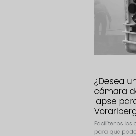
¿Desea un
cámara d
lapse par
Vorarlber
Facilítenos lo
para que poda