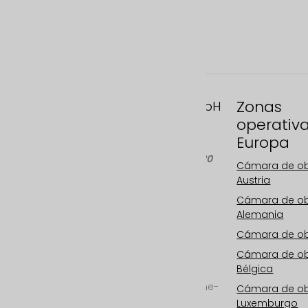
Zonas
FAST MOTION GmbH
operativ
Gleispachgasse 1
Europa
A-8045 Graz, Austria
Teléfono: +43 676 66 20
Cámara de o
100
Austria
Correo electrónico:
Cámara de o
info@fastmotion.at
Alemania
FN 492646 f
UID: ATU73406913
Cámara de ob
Cámara de o
Su especialista
Bélgica
internacional en
cámaras de obra, time-
Cámara de o
lapse de obra y
Luxemburgo