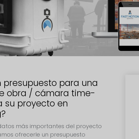
 presupuesto para una
e obra / cámara time-
a su proyecto en
g?
s datos más importantes del proyecto
mos ofrecerle un presupuesto