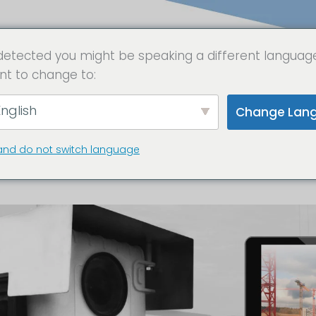
detected you might be speaking a different languag
nt to change to:
ara para obras /
nglish
Change Lan
se Vorarlberg
and do not switch language