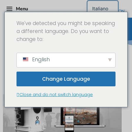
Menu
Italiano
We've detected you might be speaking
a different language. Do you want to
change to:
Telecamera da cantiere /
English
telecamera time-lapse
Vorarlberg
Change Language
Close and do not switch language