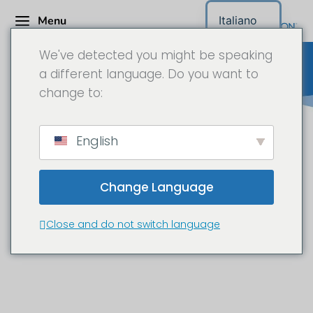
Menu
Italiano
We've detected you might be speaking
a different language. Do you want to
change to:
Gerhard Berger
English
Projektmanagement GmbH -
Telecamera da cantiere in 6K
Change Language
Nuova concessionaria Porsche Lins a
Close and do not switch language
Schlins (Vorarlberg)