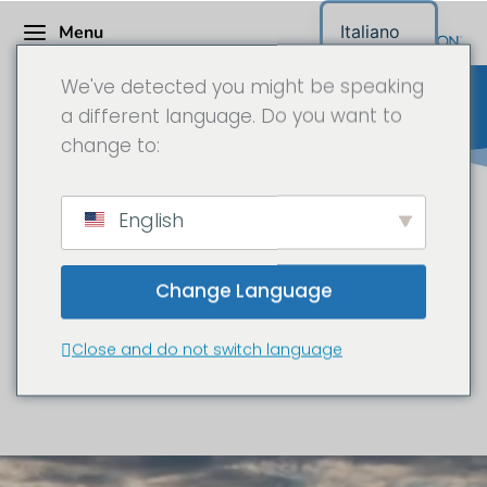
Menu
Italiano
We've detected you might be speaking
a different language. Do you want to
change to:
Binder IT - Documentario in
English
time-lapse in 6K
Change Language
Nuovo edificio aziendale a Hirnsdorf
Close and do not switch language