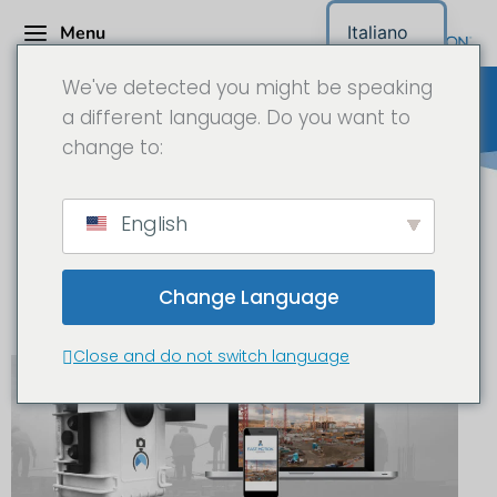
Menu
Italiano
We've detected you might be speaking
a different language. Do you want to
change to:
Richiesta di informazioni sul
English
progetto Telecamera time-
lapse Salisburgo
Change Language
Close and do not switch language