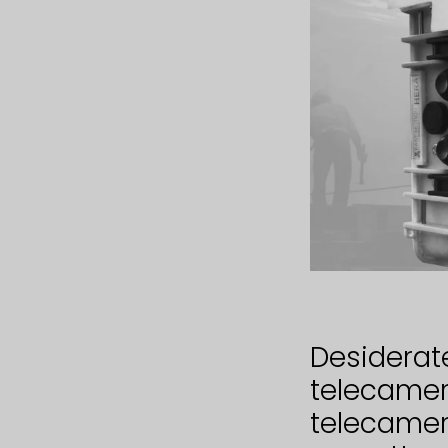
Desiderat
telecamer
telecamera