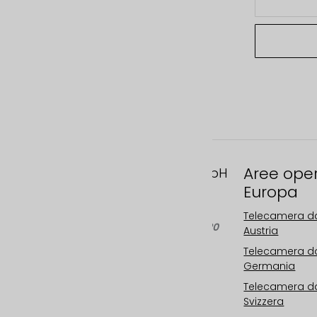
Aree ope
FAST MOTION GmbH
Europa
Gleispachgasse 1
A-8045 Graz, Austria
Telecamera da
Telefono: +43 676 66 20
Austria
100
Telecamera da
Email:
Germania
info@fastmotion.at
Telecamera da
FN 492646 f
Svizzera
UID: ATU73406913