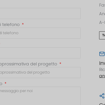
Fa
An
A-
i telefono
T
In
pprossimativa del progetto
Ri
an
io