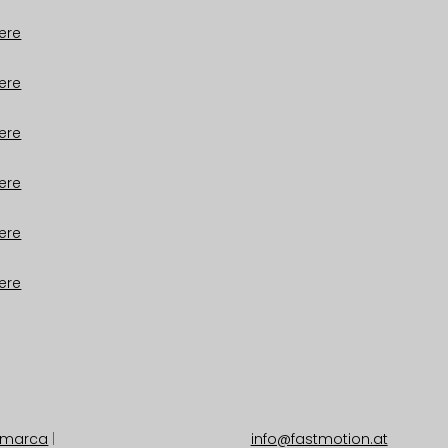
ere
ere
ere
ere
ere
ere
i marca
|
info@fastmotion.at