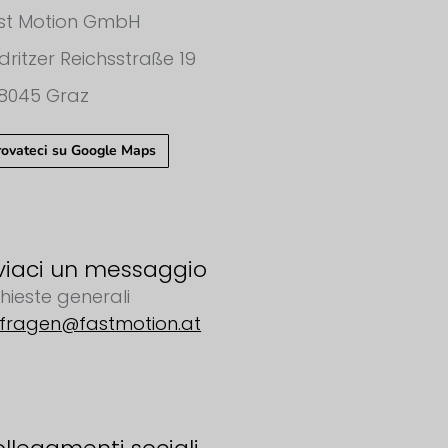
st Motion GmbH
dritzer Reichsstraße 19
8045 Graz
rovateci su Google Maps
viaci un messaggio
chieste generali
fragen@fastmotion.at