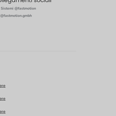
llegamenti sociali
Sistemi @fastmotion
@fastmotion.gmbh
ere
ere
ere