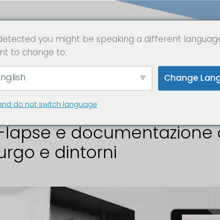
detected you might be speaking a different languag
nt to change to:
ecamera da canti
nglish
Change Lan
and do not switch language
-lapse e documentazione d
rgo e dintorni