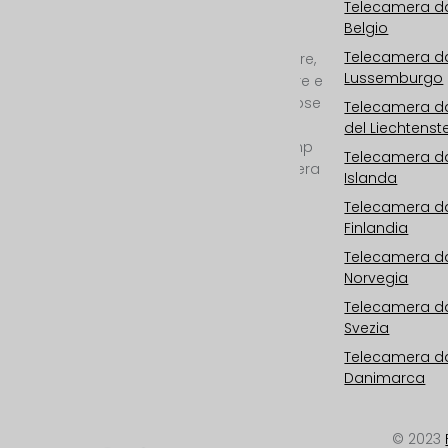
Telecamera da
Il vostro specialista
Belgio
internazionale per
Telecamera da
telecamere da cantiere,
Lussemburgo
time-lapse da cantiere e
documentari time-lapse
Telecamera da
in 2D e REAL 3D con
del Liechtenst
risoluzione da 6K/25mp
Telecamera da
a 11K/100mp. Telecamera
Islanda
da esterno con WIFI,
Telecamera da
cloud storage,
Finlandia
fotovoltaico,
monitoraggio 24/7,
Telecamera da
Norvegia
servizio all-inclusive e
post-produzione
Telecamera da
professionale.
Svezia
Telecamera da
Danimarca
© 2023