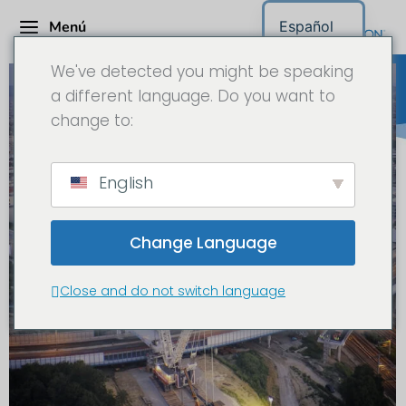
Menú
Español
We've detected you might be speaking
a different language. Do you want to
change to:
English
Change Language
Close and do not switch language