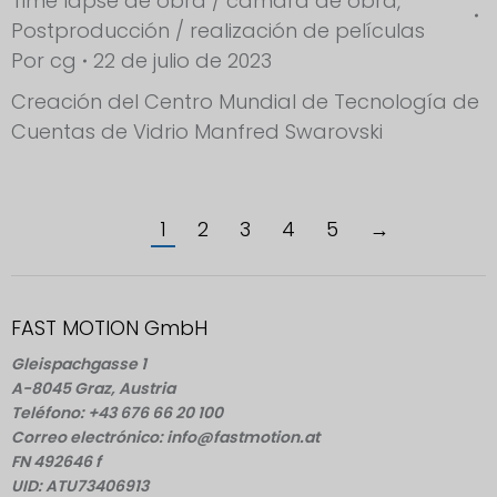
Time lapse de obra / cámara de obra
,
Postproducción / realización de películas
Por
cg
22 de julio de 2023
Creación del Centro Mundial de Tecnología de
Cuentas de Vidrio Manfred Swarovski
1
2
3
4
5
→
FAST MOTION GmbH
Gleispachgasse 1
A-8045 Graz, Austria
Teléfono: +43 676 66 20 100
Correo electrónico: info@fastmotion.at
FN 492646 f
UID: ATU73406913